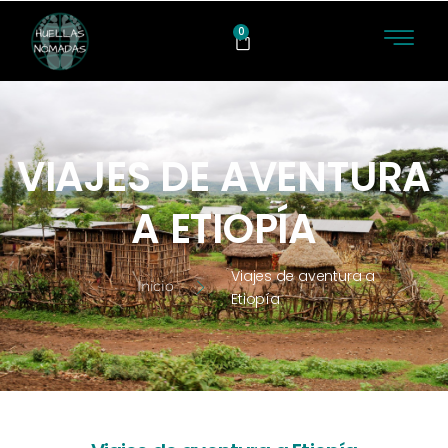
0
VIAJES DE AVENTURA
A ETIOPÍA
Viajes de aventura a
Inicio
Etiopía