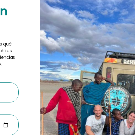
en
os qué
ahí os
iencias
.