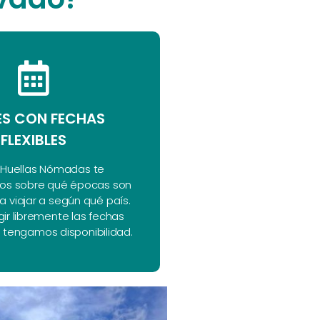
ES CON FECHAS
FLEXIBLES
Huellas Nómadas te
os sobre qué épocas son
 viajar a según qué país.
gir libremente las fechas
 tengamos disponibilidad.