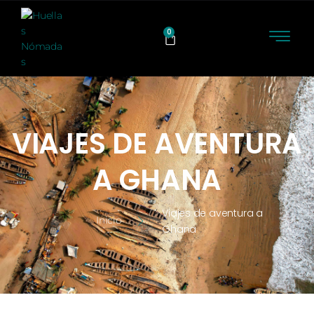
0
VIAJES DE AVENTURA
A GHANA
Viajes de aventura a
Inicio
Ghana