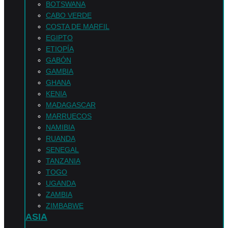
BOTSWANA
CABO VERDE
COSTA DE MARFIL
EGIPTO
ETIOPÍA
GABÓN
GAMBIA
GHANA
KENIA
MADAGASCAR
MARRUECOS
NAMIBIA
RUANDA
SENEGAL
TANZANIA
TOGO
UGANDA
ZAMBIA
ZIMBABWE
ASIA