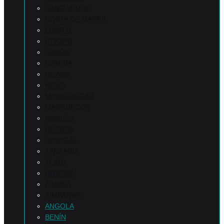
CABO VERDE
COSTA DE MARFIL
EGIPTO
ETIOPÍA
GABÓN
GAMBIA
GHANA
KENIA
MADAGASCAR
MARRUECOS
NAMIBIA
RUANDA
SENEGAL
TANZANIA
TOGO
UGANDA
ZAMBIA
ZIMBABWE
ANGOLA
BENÍN