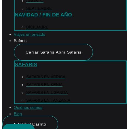
AGOSTO
SEPTIEMBRE
NAVIDAD / FIN DE AÑO
DICIEMBRE
Viajes en privado
Safaris
Cerrar Safaris
Abrir Safaris
SAFARIS
SAFARIS EN ÁFRICA
SAFARIS EN KENIA
SAFARIS EN UGANDA
SAFARIS EN TANZANIA
Quiénes somos
Blog
0,00
€
0
Carrito