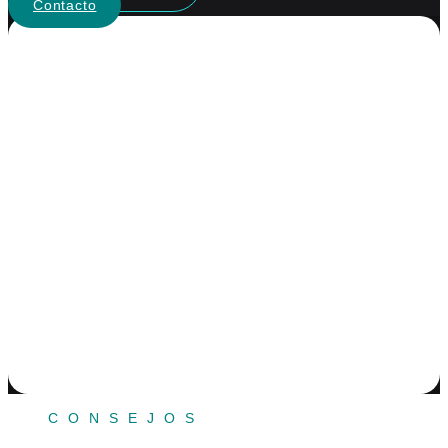
Contacto
CÓMO PLANIFICAR
TU PRÓXIMO GRAN
VIAJE
CONSEJOS