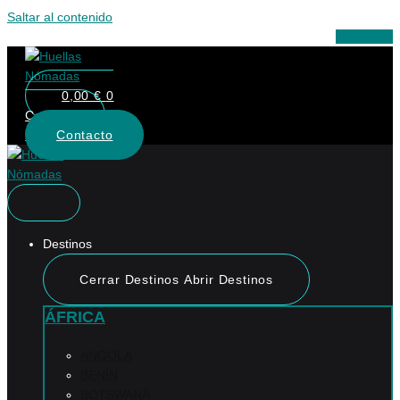
Saltar al contenido
Whatsapp
0,00
€
0
Carrito
Contacto
Destinos
Cerrar Destinos
Abrir Destinos
ÁFRICA
ANGOLA
BENÍN
BOTSWANA